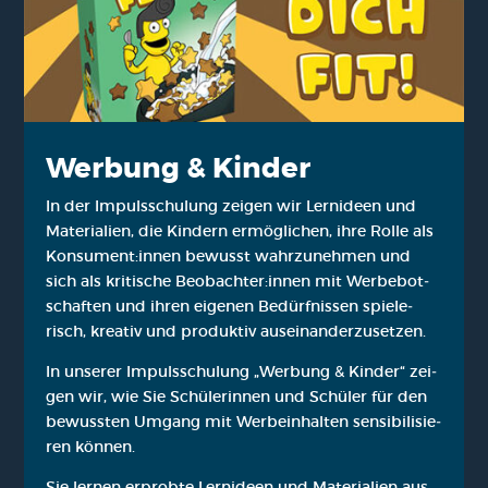
Wer­bung & Kin­der
In der Impuls­schu­lung zei­gen wir Lern­ideen und
Mate­ria­li­en, die Kin­dern ermög­li­chen, ihre Rol­le als
Konsument:innen bewusst wahr­zu­neh­men und
sich als kri­ti­sche Beobachter:innen mit Wer­be­bot­
schaf­ten und ihren eige­nen Bedürf­nis­sen spie­le­
risch, krea­tiv und pro­duk­tiv aus­ein­an­der­zu­set­zen.
In unse­rer Impuls­schu­lung „Wer­bung & Kin­der“ zei­
gen wir, wie Sie Schü­le­rin­nen und Schü­ler für den
bewuss­ten Umgang mit Wer­b­e­inhal­ten sen­si­bi­li­sie­
ren kön­nen.
Sie ler­nen erprob­te Lern­ideen und Mate­ria­li­en aus