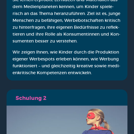
dem Medi­en­pla­ne­ten ken­nen, um Kin­der spie­le­
risch an das The­ma her­an­zu­füh­ren. Ziel ist es, jun­ge
Men­schen zu befä­hi­gen, Wer­be­bot­schaf­ten kri­tisch
zu hin­ter­fra­gen, ihre eige­nen Bedürf­nis­se zu reflek­
tie­ren und ihre Rol­le als Kon­su­men­tin­nen und Kon­
su­men­ten bes­ser zu ver­ste­hen.
Wir zei­gen Ihnen, wie Kin­der durch die Pro­duk­ti­on
eige­ner Wer­be­spots erle­ben kön­nen, wie Wer­bung
funk­tio­niert – und gleich­zei­tig krea­ti­ve sowie medi­
en­kri­ti­sche Kom­pe­ten­zen ent­wi­ckeln.
Schu­lung 2