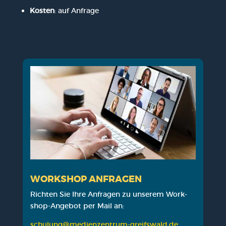
Kos­ten
: auf Anfra­ge
WORK­SHOP ANFRA­GEN
Rich­ten Sie Ihre Anfra­gen zu unse­rem Work­
shop-Ange­bot per Mail an:
schulung@medienzentrum-greifswald.de