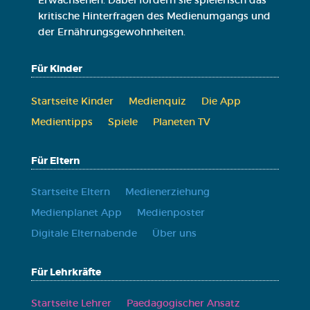
kritische Hinterfragen des Medienumgangs und
der Ernährungsgewohnheiten.
Für Kinder
Start­sei­te Kin­der
Medi­en­quiz
Die App
Medi­en­tipps
Spie­le
Pla­ne­ten TV
Für Eltern
Start­sei­te Eltern
Medi­en­er­zie­hung
Medi­en­pla­net App
Medi­en­pos­ter
Digi­ta­le Eltern­aben­de
Über uns
Für Lehrkräfte
Start­sei­te Leh­rer
Paed­ago­gi­scher Ansatz