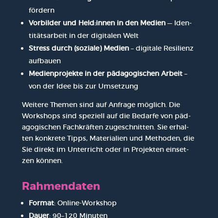
för­dern
Vor­bil­der und Held:innen in den Medi­en
— Iden­
ti­täts­ar­beit in der digi­ta­len Welt
Stress durch (sozia­le) Medi­en
– digi­ta­le Resi­li­enz
auf­bau­en
Medi­en­pro­jek­te in der päd­ago­gi­schen Arbeit
–
von der Idee bis zur Umset­zung
Wei­te­re The­men sind auf Anfra­ge mög­lich. Die
Work­shops sind spe­zi­ell auf die Bedar­fe von päd­
ago­gi­schen Fach­kräf­ten zuge­schnit­ten. Sie erhal­
ten kon­kre­te Tipps, Mate­ria­li­en und Metho­den, die
Sie direkt im Unter­richt oder in Pro­jek­ten ein­set­
zen kön­nen.
Rah­men­da­ten
For­mat
: Online-Work­shop
Dau­er
: 90–120 Minu­ten