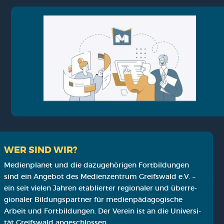
WER SIND WIR?
Medi­en­pla­net und die dazu­ge­hö­ri­gen Fort­bil­dun­gen
sind ein Ange­bot des Medi­en­zen­trum Greifs­wald e.V. –
ein seit vie­len Jah­ren eta­blier­ter regio­na­ler und über­re­
gio­na­ler Bil­dungs­part­ner für medi­en­päd­ago­gi­sche
Arbeit und Fort­bil­dun­gen. Der Ver­ein ist an die Uni­ver­si­
tät Greifs­wald ange­schlos­sen.