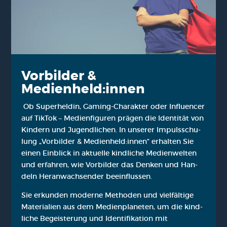
Vor­bil­der &
Medienheld:innen
Ob Super­hel­din, Gam­ing-Cha­rak­ter oder Influen­cer
auf Tik­Tok – Medi­en­fi­gu­ren prä­gen die Iden­ti­tät von
Kin­dern und Jugend­li­chen. In unse­rer Impuls­schu­
lung „Vor­bil­der & Medienheld:innen“ erhal­ten Sie
einen Ein­blick in aktu­el­le kind­li­che Medi­en­wel­ten
und erfah­ren, wie Vor­bil­der das Den­ken und Han­
deln Her­an­wach­sen­der beein­flus­sen.
Sie erkun­den moder­ne Metho­den und viel­fäl­ti­ge
Mate­ria­li­en aus dem Medi­en­pla­ne­ten, um die kind­
li­che Begeis­te­rung und Iden­ti­fi­ka­ti­on mit