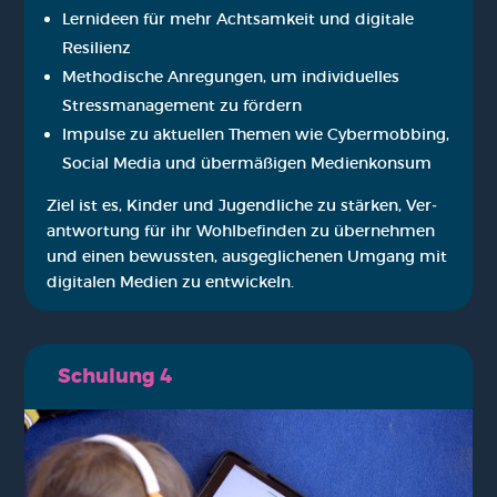
Lern­ideen für mehr Acht­sam­keit und digi­ta­le
Resi­li­enz
Metho­di­sche Anre­gun­gen, um indi­vi­du­el­les
Stress­ma­nage­ment zu för­dern
Impul­se zu aktu­el­len The­men wie Cyber­mob­bing,
Social Media und über­mä­ßi­gen Medi­en­kon­sum
Ziel ist es, Kin­der und Jugend­li­che zu stär­ken, Ver­
ant­wor­tung für ihr Wohl­be­fin­den zu über­neh­men
und einen bewuss­ten, aus­ge­gli­che­nen Umgang mit
digi­ta­len Medi­en zu ent­wi­ckeln.
Schu­lung 4