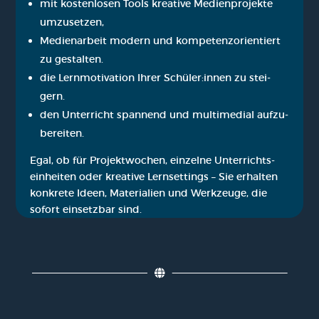
mit kos­ten­lo­sen Tools krea­ti­ve Medi­en­pro­jek­te
umzu­set­zen,
Medi­en­ar­beit modern und kom­pe­tenz­ori­en­tiert
zu gestal­ten.
die Lern­mo­ti­va­ti­on Ihrer Schüler:innen zu stei­
gern.
den Unter­richt span­nend und mul­ti­me­di­al auf­zu­
be­rei­ten.
Egal, ob für Pro­jekt­wo­chen, ein­zel­ne Unter­richts­
ein­hei­ten oder krea­ti­ve Lern­set­tings – Sie erhal­ten
kon­kre­te Ideen, Mate­ria­li­en und Werk­zeu­ge, die
sofort ein­setz­bar sind.
