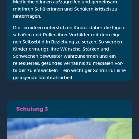
Medienheld:innen auf­zu­grei­fen und gemein­sam
mit Ihren Schü­le­rin­nen und Schü­lern kri­tisch zu
hin­ter­fra­gen.
Die Lern­ideen unter­stüt­zen Kin­der dabei, die Eigen­
schaf­ten und Rol­len ihrer Vor­bil­der mit dem eige­
nen Selbst­bild in Bezie­hung zu set­zen: So wer­den
Kin­der ermu­tigt, ihre Wün­sche, Stär­ken und
Schwä­chen bewuss­ter wahr­zu­neh­men und ein
reflek­tier­tes, gesun­des Ver­hält­nis zu media­len Vor­
bil­der zu ent­wi­ckeln — ein wich­ti­ger Schritt für eine
gelin­gen­de Iden­ti­täts­ar­beit.
Schu­lung 3