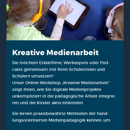
Krea­ti­ve Medi­en­ar­beit
Sie möch­ten Erklär­fil­me, Wer­be­spots oder Pod­
casts gemein­sam mit Ihren Schü­le­rin­nen und
Schü­lern umset­zen?
Unser Online-Work­shop „Krea­ti­ve Medi­en­ar­beit“
zeigt Ihnen, wie Sie digi­ta­le Medi­en­pro­jek­te
unkom­pli­ziert in die päd­ago­gi­sche Arbeit inte­grie­
ren und die Kin­der aktiv ein­bin­den.
Sie ler­nen pra­xis­be­währ­te Metho­den der hand­
lungs­ori­en­tier­ten Medi­en­päd­ago­gik ken­nen, um