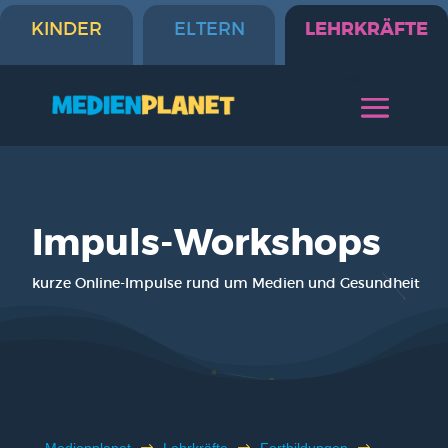
LEHRKRÄFTE
KINDER
ELTERN
Impuls-Work­shops
kur­ze Online-Impul­se rund um Medi­en und Gesund­heit