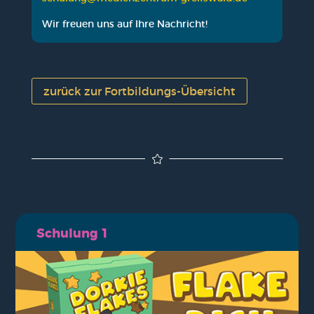
Wir freu­en uns auf Ihre Nach­richt!
zurück zur Fort­bil­dungs-Über­sicht

Schu­lung 1