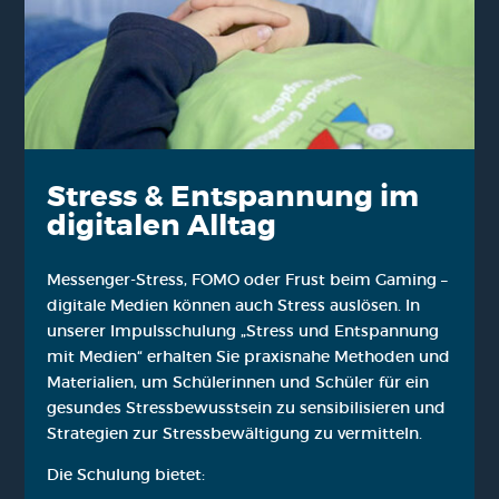
Stress & Ent­span­nung im
digi­ta­len All­tag
Mes­sen­ger-Stress, FOMO oder Frust beim Gam­ing –
digi­ta­le Medi­en kön­nen auch Stress aus­lö­sen. In
unse­rer Impuls­schu­lung „Stress und Ent­span­nung
mit Medi­en“ erhal­ten Sie pra­xis­na­he Metho­den und
Mate­ria­li­en, um Schü­le­rin­nen und Schü­ler für ein
gesun­des Stress­be­wusst­sein zu sen­si­bi­li­sie­ren und
Stra­te­gien zur Stress­be­wäl­ti­gung zu ver­mit­teln.
Die Schu­lung bie­tet: