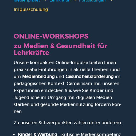
Medi­en­pla­net
$
Lehr­kräf­te
$
Fort­bil­dun­gen
$
Impuls­schu­lung
ONLINE-WORKSHOPS
zu Medi­en & Gesund­heit für
Lehr­kräf­te
Unse­re kom­pak­ten Online-Impul­se bie­ten Ihnen
pra­xis­na­he Ein­füh­run­gen in aktu­el­le The­men rund
um
Medi­en­bil­dung
und
Gesund­heits­för­de­rung
im
päd­ago­gi­schen Kon­text. Gemein­sam mit unse­ren
Exper­tin­nen ent­de­cken Sie, wie Sie Kin­der und
Jugend­li­che im Umgang mit digi­ta­len Medi­en
stär­ken und gesun­de Medi­en­nut­zung för­dern kön­
nen.
Zu unse­ren Schwer­punk­ten zäh­len unter ande­rem:
Kin­der & Wer­bung
– kri­ti­sche Medi­en­kom­pe­tenz