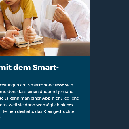
 mit dem Smart­
­stel­lun­gen am Smart­phone lässt sich
r­mei­den, dass einen dau­ernd jemand
r­seits kann man einer App nicht jeg­li­che
­gern, weil sie dann womög­lich nichts
 ler­nen des­halb, das Klein­ge­druck­te
n.