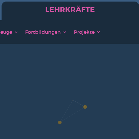
LEHRKRÄFTE
eu­ge
Fort­bil­dun­gen
Pro­jek­te