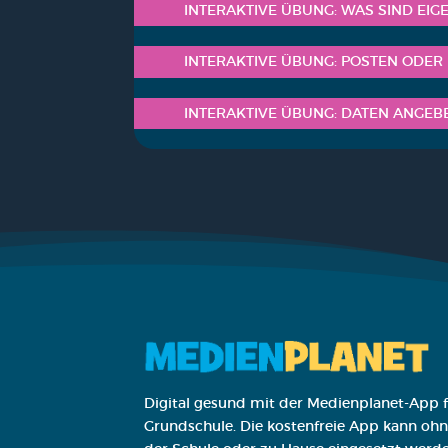
INTER­AK­TI­VE ÜBUNG: WAS SIND EIG
INTER­AK­TI­VE ÜBUNG: POS­TEN ODER
INTER­AK­TI­VE ÜBUNG: DATEN ANGE­
Digital gesund mit der Medienplanet-App f
Grundschule. Die kostenfreie App kann ohne