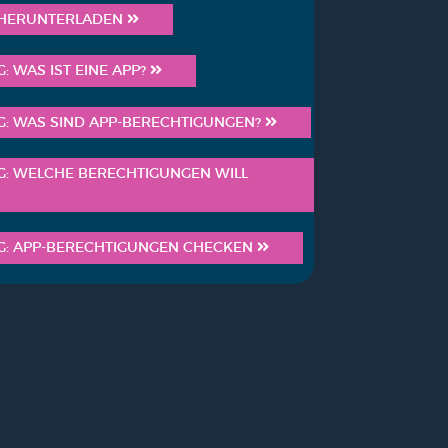
HER­UN­TER­LA­DEN
G: WAS IST EINE APP?
NG: WAS SIND APP-BERECH­TI­GUN­GEN?
G: WEL­CHE BERECH­TI­GUN­GEN WILL
NG: APP-BERECH­TI­GUN­GEN CHE­CKEN