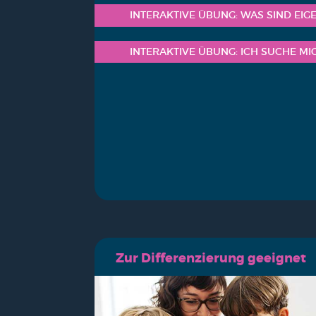
INTER­AK­TI­VE ÜBUNG: WAS SIND EIG
INTER­AK­TI­VE ÜBUNG: ICH SUCHE MI
Zur Dif­fe­ren­zie­rung geeig­net