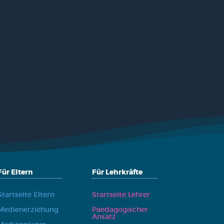
Für Eltern
Für Lehrkräfte
Start­sei­te Eltern
Start­sei­te Leh­rer
Medi­en­er­zie­hung
Paed­ago­gi­scher
Ansatz