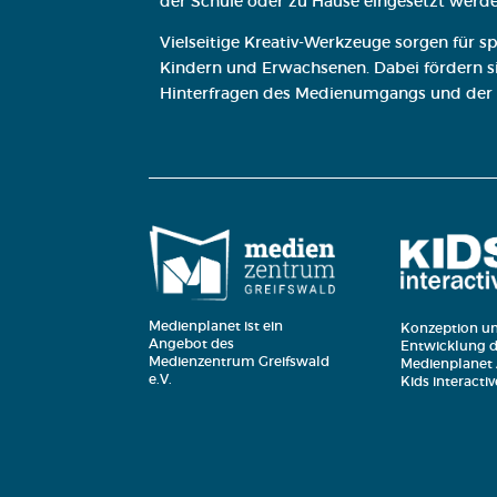
der Schule oder zu Hause eingesetzt werde
Vielseitige Kreativ-Werkzeuge sorgen für
Kindern und Erwachsenen. Dabei fördern sie
Hinterfragen des Medienumgangs und der
Medienplanet ist ein
Konzeption u
Angebot des
Entwicklung d
Medienzentrum Greifswald
Medienplanet
e.V.
Kids interact