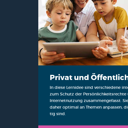
Pri­vat und Öffent­lic
In die­se Lern­idee sind ver­schie­de­ne int
zum Schutz der Per­sön­lich­keits­rech­te
Inter­net­nut­zung zusam­men­ge­fasst. Si
daher opti­mal an The­men anpas­sen, die
tig sind.