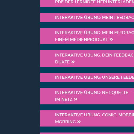
PDF DER LERN­IDEE HER­UN­TER­LA­DE
INTER­AK­TI­VE ÜBUNG: MEIN FEED­B
INTER­AK­TI­VE ÜBUNG: MEIN FEED­B
EINEM MEDI­EN­PRO­DUKT
INTER­AK­TI­VE ÜBUNG: DEIN FEED­BA
DUK­TE
INTER­AK­TI­VE ÜBUNG: UNSE­RE FEED­
INTER­AK­TI­VE ÜBUNG: NETI­QUET­TE 
IM NETZ
INTER­AK­TI­VE ÜBUNG: COMIC: MOB­
MOB­BING