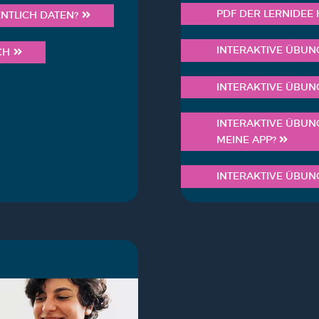
PDF DER LERN­IDEE 
ENT­LICH DATEN?
INTER­AK­TI­VE ÜBUN
CH
INTER­AK­TI­VE ÜBU
INTER­AK­TI­VE ÜBUN
MEI­NE APP?
INTER­AK­TI­VE ÜBU