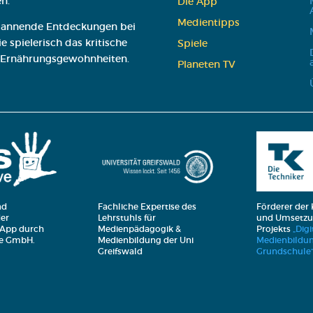
n.
Die App
Medi­en­tipps
 spannende Entdeckungen bei
 spielerisch das kritische
Spie­le
 Ernährungsgewohnheiten.
Pla­ne­ten TV
Fachliche Expertise des
Förderer der
nd
Lehrstuhls für
und Umsetzu
er
Medienpädagogik &
Projekts
„Digi
 App durch
Medienbildung der Uni
Medienbildun
ive GmbH.
Greifswald
Grundschule