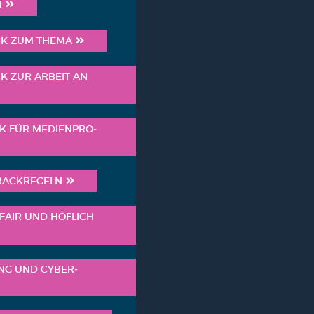
N
ACK ZUM THE­MA
ACK ZUR ARBEIT AN
CK FÜR MEDI­EN­PRO­
BACK­RE­GELN
— FAIR UND HÖF­LICH
BING UND CYBER­