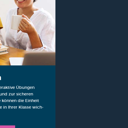
h
er­ak­ti­ve Übun­gen
 und zur siche­ren
e kön­nen die Ein­heit
 in Ihrer Klas­se wich­