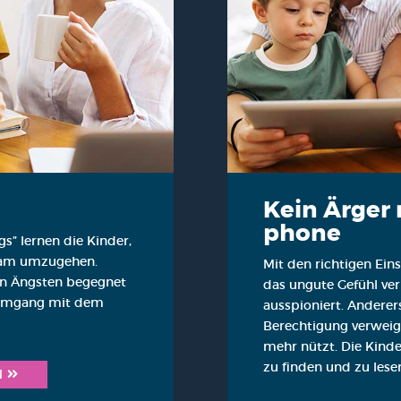
Kein Ärger
phone
gs” ler­nen die Kin­der,
sam umzu­ge­hen.
Mit den rich­ti­gen Ein
sen Ängs­ten begeg­net
das ungu­te Gefühl ve
n Umgang mit dem
aus­spio­niert. Ande­re
Berech­ti­gung ver­wei
mehr nützt. Die Kin­der
zu fin­den und zu lese
N