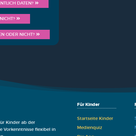
ENT­LICH DATEN?
 NICHT?
BEN ODER NICHT?
Für Kinder
Start­sei­te Kin­der
ür Kinder ab der
Medi­en­quiz
 Vorkenntnisse flexibel in