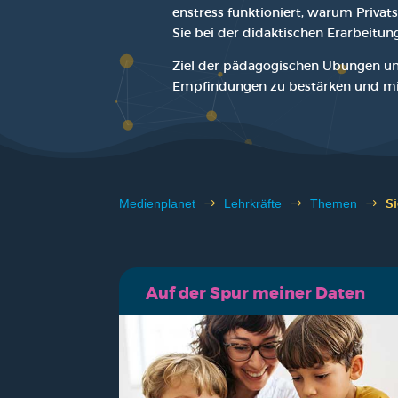
enstress funk­tio­niert, war­um Pri­vat
Sie bei der didak­ti­schen Erar­bei­tun
Ziel der päd­ago­gi­schen Übun­gen und
Emp­fin­dun­gen zu bestär­ken und mi
S
Medi­en­pla­net
$
Lehr­kräf­te
$
The­men
$
Auf der Spur mei­ner Daten