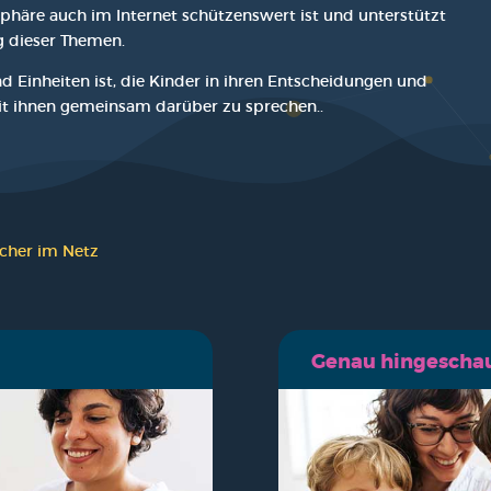
­sphä­re auch im Inter­net schüt­zens­wert ist und unter­stützt
g die­ser The­men.
 Ein­hei­ten ist, die Kin­der in ihren Ent­schei­dun­gen und
t ihnen gemein­sam dar­über zu spre­chen..
icher im Netz
Genau hin­ge­scha