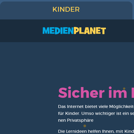
KINDER
Sicher im
Das Inter­net bie­tet vie­le Mög­lich­k
für Kin­der. Umso wich­ti­ger ist ein
nen Pri­vat­sphä­re
Die Lern­ideen hel­fen Ihnen, mit Kin