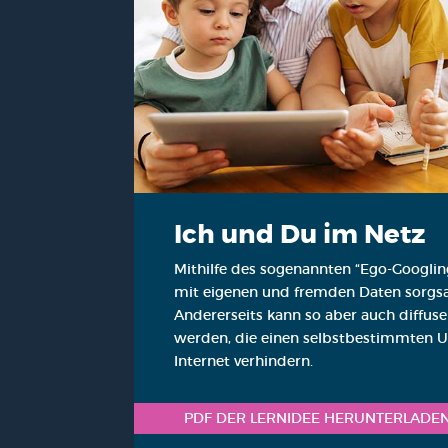
Ich und Du im Netz
Mit­hil­fe des soge­nann­ten “Ego-Goog­lin
mit eige­nen und frem­den Daten sorg­
Ande­rer­seits kann so aber auch dif­fu­
wer­den, die einen selbst­be­stimm­te
Inter­net ver­hin­dern.
PDF DER LERN­IDEE HER­UN­TER­LA­DE