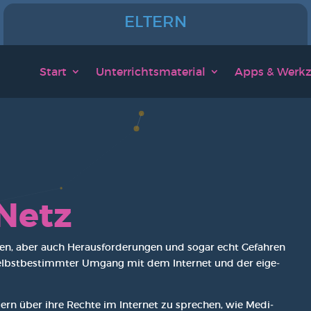
ELTERN
Start
Unter­richts­ma­te­ri­al
Apps & Werk­z
 Netz
ei­ten, aber auch Her­aus­for­de­run­gen und sogar echt Gefah­ren
 selbst­be­stimm­ter Umgang mit dem Inter­net und der eige­
­dern über ihre Rech­te im Inter­net zu spre­chen, wie Medi­