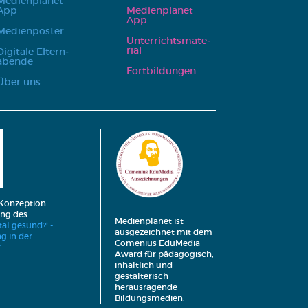
Medi­en­pla­net
App
Medi­en­pla­net
App
Medi­en­pos­ter
Unter­richts­ma­te­
ri­al
Digi­ta­le Eltern­
aben­de
Fort­bil­dun­gen
Über uns
 Konzeption
ng des
Medienplanet ist
tal gesund?! -
ausgezeichnet mit dem
g in der
Comenius EduMedia
“
Award für pädagogisch,
inhaltlich und
gestalterisch
herausragende
Bildungsmedien.