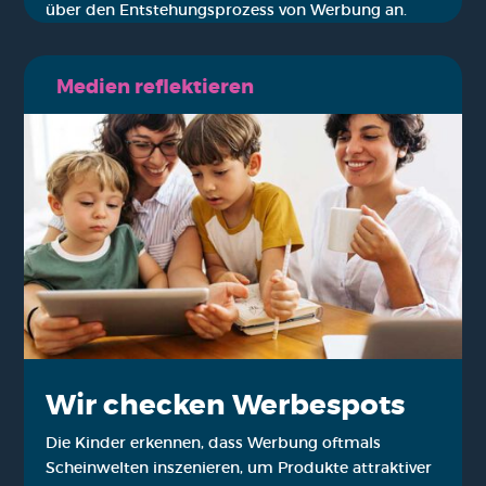
über den Ent­ste­hungs­pro­zess von Wer­bung an.
Medi­en reflek­tie­ren
Wir che­cken Wer­be­spots
Die Kin­der erken­nen, dass Wer­bung oft­mals
Schein­wel­ten insze­nie­ren, um Pro­duk­te attrak­ti­ver