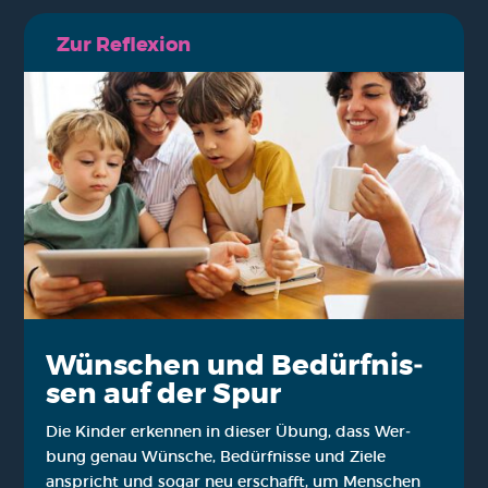
Zur Refle­xi­on
Wün­schen und Bedürf­nis­
sen auf der Spur
Die Kin­der erken­nen in die­ser Übung, dass Wer­
bung genau Wün­sche, Bedürf­nis­se und Zie­le
anspricht und sogar neu erschafft, um Men­schen