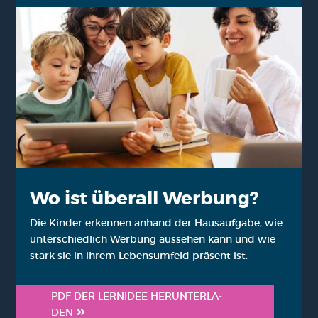
Wo ist über­all Wer­bung?
Die Kin­der erken­nen anhand der Haus­auf­ga­be, wie
unter­schied­lich Wer­bung aus­se­hen kann und wie
stark sie in ihrem Lebens­um­feld prä­sent ist.
PDF DER LERN­IDEE HER­UN­TER­LA­
DEN