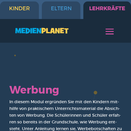
LEHRKRÄFTE
KINDER
ELTERN
Wer­bung
In die­sem Modul ergrün­den Sie mit den Kin­dern mit­
hil­fe von prak­ti­schem Unter­richts­ma­te­ri­al die Absich­
ten von Wer­bung. Die Schü­le­rin­nen und Schü­ler erfah­
ren so bereits in der Grund­schu­le, wie Wer­bung ent­
steht. Unter Anlei­tung ler­nen sie, Wer­be­bot­schaf­ten zu