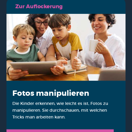
Zur Auf­lo­cke­rung
Fotos mani­pu­lie­ren
Die Kin­der erken­nen, wie leicht es ist, Fotos zu
mani­pu­lie­ren. Sie durch­schau­en, mit wel­chen
Tricks man arbei­ten kann.