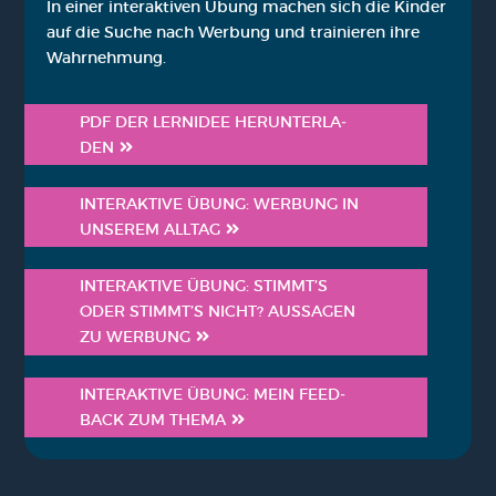
In einer inter­ak­ti­ven Übung machen sich die Kin­der
auf die Suche nach Wer­bung und trai­nie­ren ihre
Wahr­neh­mung.
PDF DER LERN­IDEE HER­UN­TER­LA­
DEN
INTER­AK­TI­VE ÜBUNG: WER­BUNG IN
UNSE­REM ALL­TAG
INTER­AK­TI­VE ÜBUNG: STIMMT’S
ODER STIMMT’S NICHT? AUS­SA­GEN
ZU WER­BUNG
INTER­AK­TI­VE ÜBUNG: MEIN FEED­
BACK ZUM THE­MA