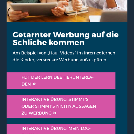
Getarn­ter Wer­bung auf die
Schli­che kom­men
Am Bei­spiel von „Haul-Vide­os“ im Inter­net ler­nen
die Kin­der, ver­steck­te Wer­bung auf­zu­spü­ren.
PDF DER LERN­IDEE HER­UN­TER­LA­
DEN
INTER­AK­TI­VE ÜBUNG: STIMMT’S
ODER STIMMT’S NICHT? AUS­SA­GEN
ZU WER­BUNG
INTER­AK­TI­VE ÜBUNG: MEIN LOG­