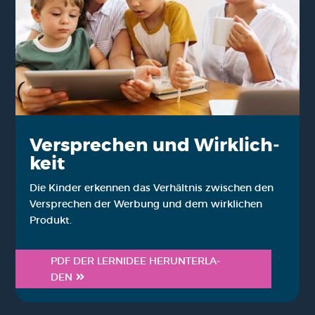
Ver­spre­chen und Wirk­lich­
keit
Die Kin­der erken­nen das Ver­hält­nis zwi­schen den
Ver­spre­chen der Wer­bung und dem wirk­li­chen
Pro­dukt.
PDF DER LERN­IDEE HER­UN­TER­LA­
DEN