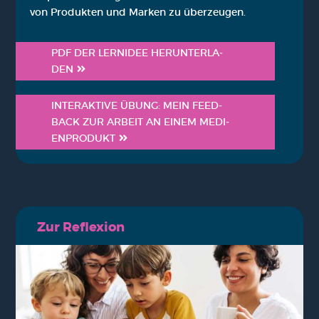
von Pro­duk­ten und Mar­ken zu über­zeu­gen.
PDF DER LERN­IDEE HER­UN­TER­LA­
DEN
INTER­AK­TI­VE ÜBUNG: MEIN FEED­
BACK ZUR ARBEIT AN EINEM MEDI­
EN­PRO­DUKT
Zur Refle­xi­on