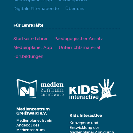
Digi­ta­le Eltern­aben­de
Über uns
Für Lehrkräfte
Start­sei­te Leh­rer
Paed­ago­gi­scher Ansatz
Medi­en­pla­net App
Unter­richts­ma­te­ri­al
Fort­bil­dun­gen
Medienzentrum
Greifswald e.V.
Kids Interactive
Medienplanet ist ein
Konzeption und
Angebot des
Entwicklung der
Medienzentrum
Medienplanet App durch