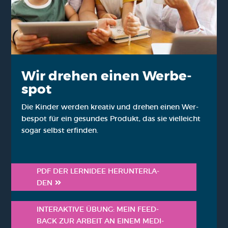
Wir dre­hen einen Wer­be­
spot
Die Kin­der wer­den krea­tiv und dre­hen einen Wer­
be­spot für ein gesun­des Pro­dukt, das sie viel­leicht
sogar selbst erfin­den.
PDF DER LERN­IDEE HER­UN­TER­LA­
DEN
INTER­AK­TI­VE ÜBUNG: MEIN FEED­
BACK ZUR ARBEIT AN EINEM MEDI­