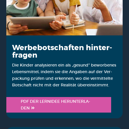
Wer­be­bot­schaf­ten hin­ter­
fra­gen
Die Kin­der ana­ly­sie­ren ein als „gesund“ bewor­be­nes
Lebens­mit­tel, indem sie die Anga­ben auf der Ver­
pa­ckung prü­fen und erken­nen, wo die ver­mit­tel­te
Bot­schaft nicht mit der Rea­li­tät über­ein­stimmt.
PDF DER LERN­IDEE HER­UN­TER­LA­
DEN