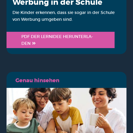
Wer­bung in der Schu­le
Die Kin­der erken­nen, dass sie sogar in der Schu­le
von Wer­bung umge­ben sind.
PDF DER LERN­IDEE HER­UN­TER­LA­
DEN
Genau hin­se­hen