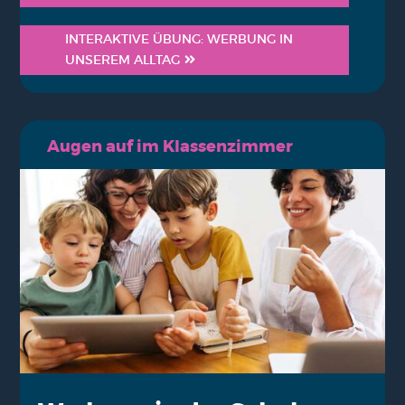
INTER­AK­TI­VE ÜBUNG: WER­BUNG IN
UNSE­REM ALL­TAG
Augen auf im Klas­sen­zim­mer