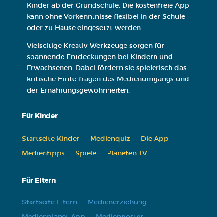
Kinder ab der Grundschule. Die kostenfreie App
kann ohne Vorkenntnisse flexibel in der Schule
oder zu Hause eingesetzt werden.
Vielseitige Kreativ-Werkzeuge sorgen für
spannende Entdeckungen bei Kindern und
Erwachsenen. Dabei fördern sie spielerisch das
kritische Hinterfragen des Medienumgangs und
der Ernährungsgewohnheiten.
Für Kinder
Start­sei­te Kin­der
Medi­en­quiz
Die App
Medi­en­tipps
Spie­le
Pla­ne­ten TV
Für Eltern
Start­sei­te Eltern
Medi­en­er­zie­hung
Medi­en­pla­net App
Medi­en­pos­ter