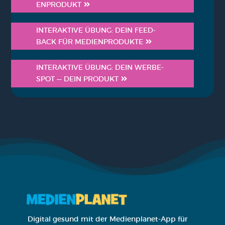
EN­PRO­DUKT
INTER­AK­TI­VE ÜBUNG: DEIN FEED­
BACK FÜR MEDI­EN­PRO­DUK­TE
INTER­AK­TI­VE ÜBUNG: DEIN WER­BE­
SPOT — DEIN PRO­DUKT
Digital gesund mit der Medienplanet-App für