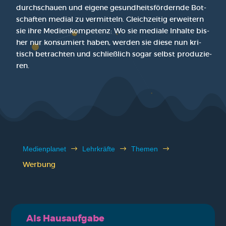
durch­schau­en und eige­ne gesund­heits­för­dern­de Bot­
schaf­ten medi­al zu ver­mit­teln. Gleich­zei­tig erwei­tern
sie ihre Medi­en­kom­pe­tenz: Wo sie media­le Inhal­te bis­
her nur kon­su­miert haben, wer­den sie die­se nun kri­
tisch betrach­ten und schließ­lich sogar selbst pro­du­zie­
ren.
Medi­en­pla­net
$
Lehr­kräf­te
$
The­men
$
Wer­bung
Als Haus­auf­ga­be