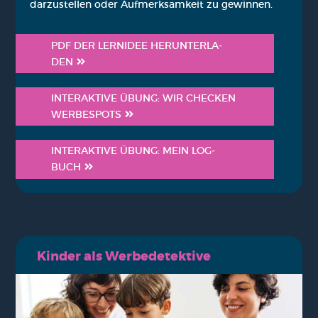
dar­zu­stel­len oder Auf­merk­sam­keit zu gewin­nen.
PDF DER LERN­IDEE HER­UN­TER­LA­
DEN
INTER­AK­TI­VE ÜBUNG: WIR CHE­CKEN
WER­BE­SPOTS
INTER­AK­TI­VE ÜBUNG: MEIN LOG­
BUCH
Kin­der als Wer­be­de­tek­ti­ve