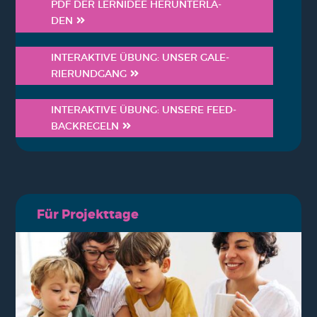
PDF DER LERN­IDEE HER­UN­TER­LA­
DEN
INTER­AK­TI­VE ÜBUNG: UNSER GALE­
RIERUND­GANG
INTER­AK­TI­VE ÜBUNG: UNSE­RE FEED­
BACK­RE­GELN
Für Pro­jekt­ta­ge