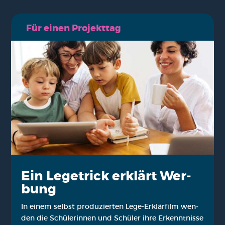
Für einen Pro­jekt­tag
Ein Lege­trick erklärt Wer­
bung
In einem selbst pro­du­zier­ten Lege-Erklär­film wen­
den die Schü­le­rin­nen und Schü­ler ihre Erkennt­nis­se