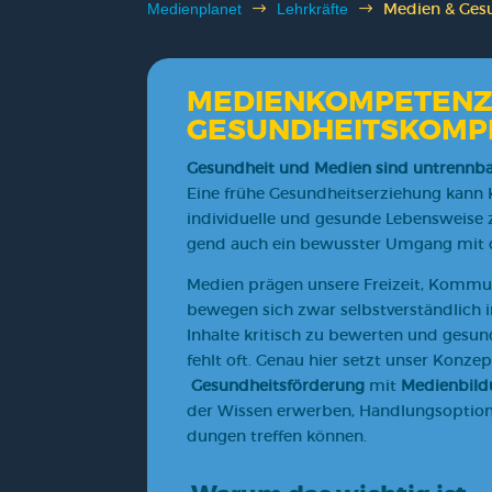
Medi­en & Ges
Medi­en­pla­net
$
Lehr­kräf­te
$
MEDIENKOMPETENZ 
GESUNDHEITSKOMP
Gesund­heit und Medi­en sind untrenn­bar
Eine frü­he Gesund­heits­er­zie­hung kann K
indi­vi­du­el­le und gesun­de Lebens­wei­s
gend auch ein bewuss­ter Umgang mit dig
Medi­en prä­gen unse­re Frei­zeit, Kom­mu­
bewe­gen sich zwar selbst­ver­ständ­lich in
Inhal­te kri­tisch zu bewer­ten und gesund­h
fehlt oft. Genau hier setzt unser Kon­zept
Gesund­heits­för­de­rung
mit
Medi­en­bil­
der Wis­sen erwer­ben, Hand­lungs­op­tio­
dun­gen tref­fen kön­nen.