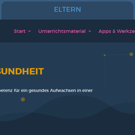
ELTERN
Start
Unter­richts­ma­te­ri­al
Apps & Werk­ze
SUNDHEIT
pe­tenz für ein gesun­des Auf­wach­sen in einer