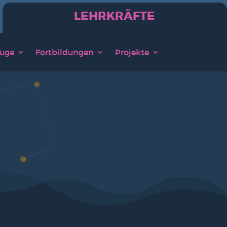
LEHRKRÄFTE
u­ge
Fort­bil­dun­gen
Pro­jek­te