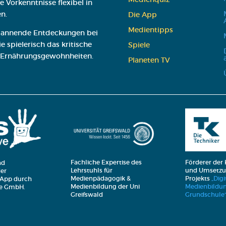
 Vorkenntnisse flexibel in
n.
Die App
Medi­en­tipps
 spannende Entdeckungen bei
 spielerisch das kritische
Spie­le
 Ernährungsgewohnheiten.
Pla­ne­ten TV
Fachliche Expertise des
Förderer der
nd
Lehrstuhls für
und Umsetzu
er
Medienpädagogik &
Projekts
„Digi
 App durch
Medienbildung der Uni
Medienbildun
ive GmbH.
Greifswald
Grundschule