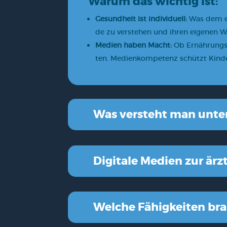
War­um das wich­tig ist:
Gesund­heit ist indi­vi­du­ell:
Was dem ein
de zu ver­ste­hen und ihren eige­nen W
Medi­en haben Macht:
Ob Ernäh­rungs­tr
ten. Medi­en­kom­pe­tenz schützt Kin­de
Was ver­steht man unter
Digi­ta­le Medi­en zur ärz
Wel­che Fähig­kei­ten br