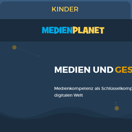
KINDER
MEDIEN UND
GE
Medi­en­kom­pe­tenz als Schlüs­sel­kom­
digi­ta­len Welt