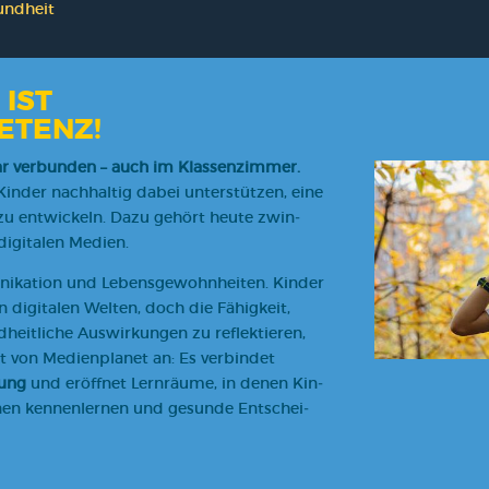
und­heit
IST
ETENZ!
 ver­bun­den – auch im Klas­sen­zim­mer.
in­der nach­hal­tig dabei unter­stüt­zen, eine
e zu ent­wi­ckeln. Dazu gehört heu­te zwin­
i­ta­len Medi­en.
ni­ka­ti­on und Lebens­ge­wohn­hei­ten. Kin­der
 digi­ta­len Wel­ten, doch die Fähig­keit,
eit­li­che Aus­wir­kun­gen zu reflek­tie­ren,
 von Medi­en­pla­net an: Es ver­bin­det
dung
und eröff­net Lern­räu­me, in denen Kin­
nen ken­nen­ler­nen und gesun­de Ent­schei­