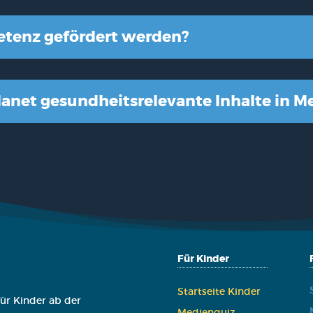
­tenz geför­dert wer­den?
a­net gesund­heits­re­le­van­te Inhal­te in M
Für Kinder
Start­sei­te Kin­der
ür Kinder ab der
Medi­en­quiz