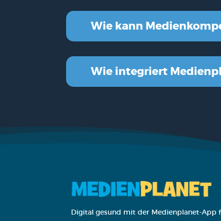
Wie kann Medi­en­kom­pe
Wie inte­griert Medi­en­pl
Digital gesund mit der Medienplanet-App f