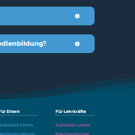
edi­en­bil­dung?
Für Eltern
Für Lehrkräfte
Start­sei­te Eltern
Start­sei­te Leh­rer
Medi­en­er­zie­hung
Paed­ago­gi­scher