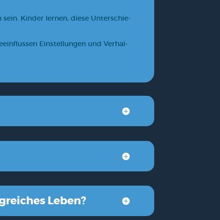
ein. Kin­der ler­nen, die­se Unter­schie­
eein­flus­sen Ein­stel­lun­gen und Ver­hal­
g­rei­ches Leben?