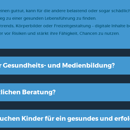
en gut­tut, kann für die ande­re belas­tend oder sogar schäd­lich s
eg zu einer gesun­den Lebens­füh­rung zu fin­den.
ends, Kör­per­bil­der oder Frei­zeit­ge­stal­tung – digi­ta­le Inhal­te b
r vor Risi­ken und stärkt ihre Fähig­keit, Chan­cen zu nut­zen.
 Gesund­heits- und Medi­en­bil­dung?
t­li­chen Bera­tung?
au­chen Kin­der für ein gesun­des und erfol