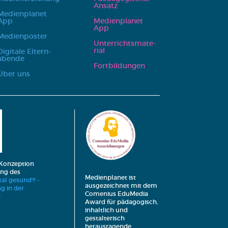
Ansatz
Medi­en­pla­net
App
Medi­en­pla­net
App
Medi­en­pos­ter
Unter­richts­ma­te­
ri­al
Digi­ta­le Eltern­
aben­de
Fort­bil­dun­gen
Über uns
 Konzeption
ng des
Medienplanet ist
tal gesund?! -
ausgezeichnet mit dem
g in der
Comenius EduMedia
“
Award für pädagogisch,
inhaltlich und
gestalterisch
herausragende